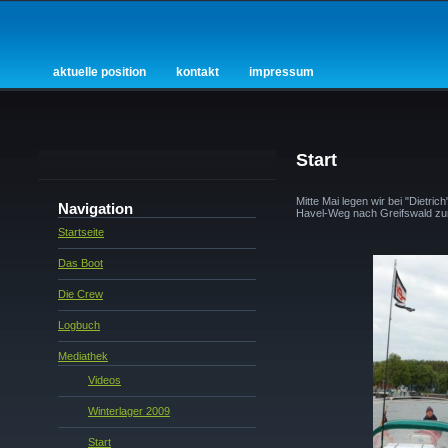
aktuelle position
kontakt
impressum
Start
Mitte Mai legen wir bei "Dietri
Navigation
Havel-Weg nach Greifswald zu
Startseite
Das Boot
Die Crew
Logbuch
Mediathek
Videos
Winterlager 2009
Start