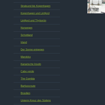
Stralsund bis Kopenhagen
Kopenhagen und Limfjord
Limfjord und Thyborön
Norwegen
Schottland
Irland
Der Sonne entgegen
Marokko
Kanarische Inseln
Cabo verde
The Gambia
Barfussroute
Brasilien
Unterm Kreuz des Südens