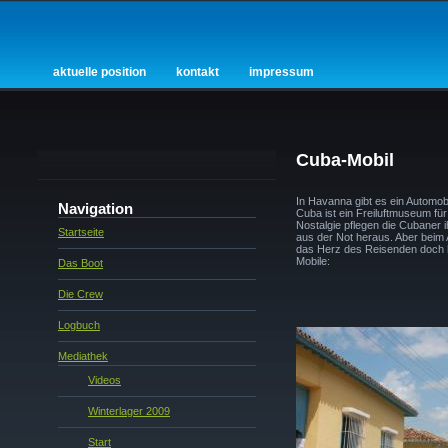
aktuelle position
kontakt
impressum
Cuba-Mobil
In Havanna gibt es ein Autom
Navigation
Cuba ist ein Freiluftmuseum für
Nostalgie pflegen die Cubaner i
Startseite
aus der Not heraus. Aber beim 
das Herz des Reisenden doch h
Mobile:
Das Boot
Die Crew
Logbuch
Mediathek
Videos
Winterlager 2009
Start