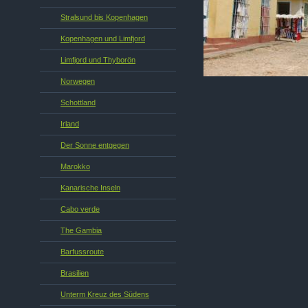
Stralsund bis Kopenhagen
Kopenhagen und Limfjord
Limfjord und Thyborön
Norwegen
Schottland
Irland
Der Sonne entgegen
Marokko
Kanarische Inseln
Cabo verde
The Gambia
Barfussroute
Brasilien
Unterm Kreuz des Südens